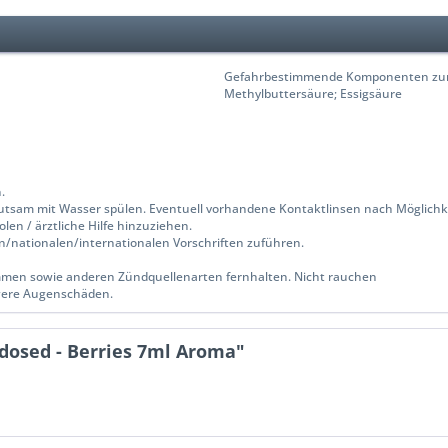
Gefahrbestimmende Komponenten zur E
Methylbuttersäure; Essigsäure
.
utsam mit Wasser spülen. Eventuell vorhandene Kontaktlinsen nach Möglichke
len / ärztliche Hilfe hinzuziehen.
n/nationalen/internationalen Vorschriften zuführen.
ammen sowie anderen Zündquellenarten fernhalten. Nicht rauchen
were Augenschäden.
dosed - Berries 7ml Aroma"