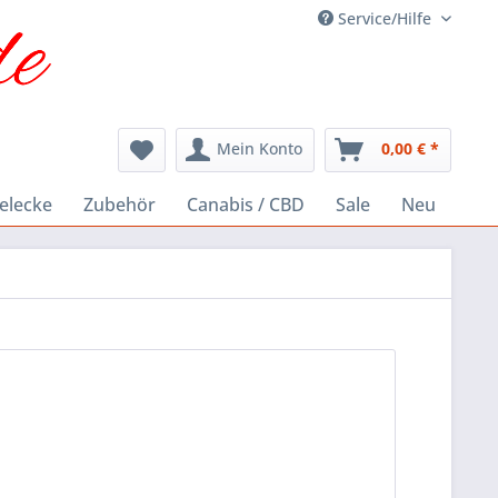
Service/Hilfe
Mein Konto
0,00 € *
elecke
Zubehör
Canabis / CBD
Sale
Neu