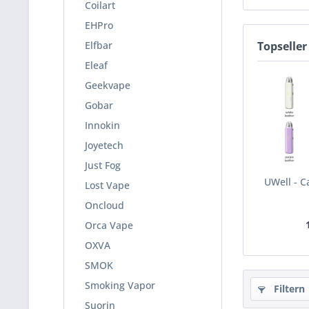
Coilart
EHPro
Elfbar
Topseller
Eleaf
Geekvape
Gobar
Innokin
Joyetech
Just Fog
UWell - C
Lost Vape
Oncloud
Orca Vape
OXVA
SMOK
Smoking Vapor
Filtern
Suorin