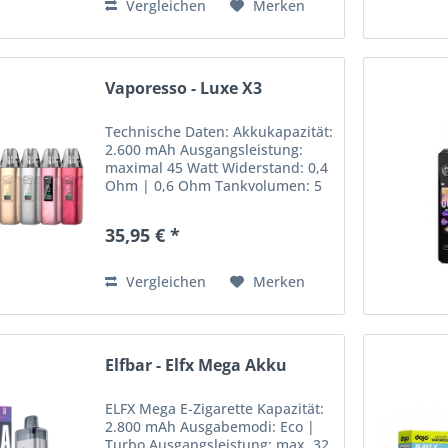
Vergleichen
Merken
Vaporesso - Luxe X3
Technische Daten: Akkukapazität:
2.600 mAh Ausgangsleistung:
maximal 45 Watt Widerstand: 0,4
Ohm | 0,6 Ohm Tankvolumen: 5
ml Befüllsystem: Top-Filling
Display: 0,8" TFT-Display Maße:
35,95 € *
107,6 mm x 31,4 mm x 22,8 mm
Gewicht: 100 g Ladestrom:...
Vergleichen
Merken
Elfbar - Elfx Mega Akku
ELFX Mega E-Zigarette Kapazität:
2.800 mAh Ausgabemodi: Eco |
Turbo Ausgangsleistung: max. 32