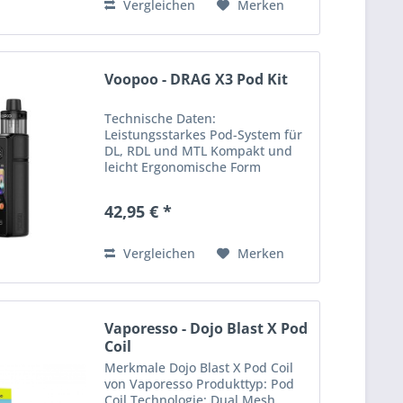
Vergleichen
Merken
Voopoo - DRAG X3 Pod Kit
Technische Daten:
Leistungsstarkes Pod-System für
DL, RDL und MTL Kompakt und
leicht Ergonomische Form
Modernes und elegantes Design
Griffiger Soft-Leder Einband Für
42,95 € *
Anfänger und passionierte
Dampfer geeignet Material: Zink-
Legierung und...
Vergleichen
Merken
Vaporesso - Dojo Blast X Pod
Coil
Merkmale Dojo Blast X Pod Coil
von Vaporesso Produkttyp: Pod
Coil Technologie: Dual Mesh