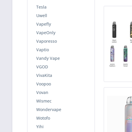
Tesla
Uwell
Vapefly
VapeOnly
Vaporesso
Vaptio
Vandy Vape
VGOD
VivaKita
Voopoo
Vovan
Wismec
Wondervape
Wotofo
Yihi