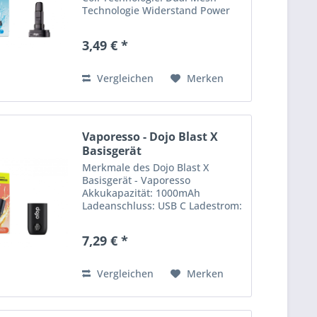
Technologie Widerstand Power
Modus: 0.5 Ohm Widerstand Eco
Modus: 1.0 Ohm Kompatibilität:
3,49 € *
DoJo Balst X Nachfüllbehälter
(nicht im Lieferumfang...
Vergleichen
Merken
Vaporesso - Dojo Blast X
Basisgerät
Merkmale des Dojo Blast X
Basisgerät - Vaporesso
Akkukapazität: 1000mAh
Ladeanschluss: USB C Ladestrom:
2A Betriebsmodi: Eco, Power
Bedienung: Zugautomatik, 2-
7,29 € *
Stufen-Schieberegler Anzeige:
Runde LED für Akkustand und
Modus Verfügbare...
Vergleichen
Merken