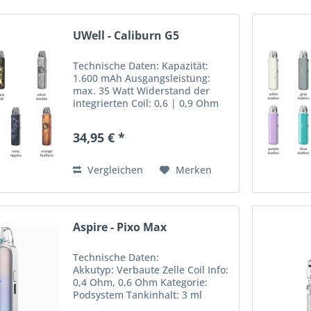
UWell - Caliburn G5
Technische Daten: Kapazität:
1.600 mAh Ausgangsleistung:
max. 35 Watt Widerstand der
integrierten Coil: 0,6 | 0,9 Ohm
Ladestrom: DC 5V / 2A optionale
Zugaktivierung 0,85″ Farbdisplay
34,95 € *
Tankvolumen: 3,0 ml Airflow
Control Side...
Vergleichen
Merken
Aspire - Pixo Max
Technische Daten:
Akkutyp: Verbaute Zelle Coil Info:
0,4 Ohm, 0,6 Ohm Kategorie:
Podsystem Tankinhalt: 3 ml
Zugart: MTL/RDL mAh: 2600 mAh