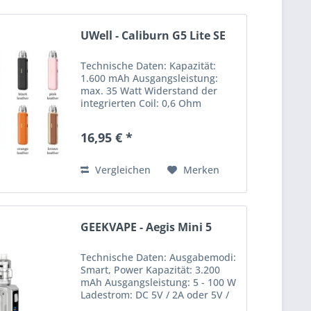
UWell - Caliburn G5 Lite SE
Technische Daten: Kapazität:
1.600 mAh Ausgangsleistung:
max. 35 Watt Widerstand der
integrierten Coil: 0,6 Ohm
Ladestrom: DC 5V/2 A
Zugautomatik RGB LED-Indikator
16,95 € *
Tankvolumen: 3,0 ml Airflow
Control Side Filling-System Maße:
113,8 mm x...
Vergleichen
Merken
GEEKVAPE - Aegis Mini 5
Technische Daten: Ausgabemodi:
Smart, Power Kapazität: 3.200
mAh Ausgangsleistung: 5 - 100 W
Ladestrom: DC 5V / 2A oder 5V /
3A Gewindetyp: 510 Display: 0,96