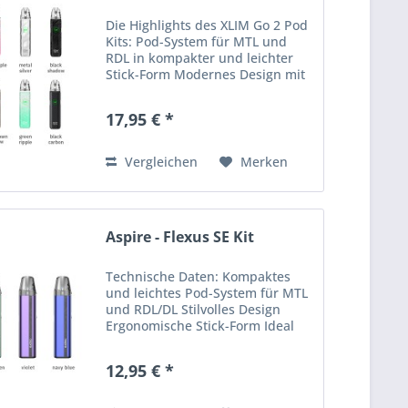
Die Highlights des XLIM Go 2 Pod
Kits: Pod-System für MTL und
RDL in kompakter und leichter
Stick-Form Modernes Design mit
griffiger Oberflächenstruktur
Einfache Handhabung – für
17,95 € *
Anfänger geeignet Integrierter
1500 mAh Akku mit 2A...
Vergleichen
Merken
Aspire - Flexus SE Kit
Technische Daten: Kompaktes
und leichtes Pod-System für MTL
und RDL/DL Stilvolles Design
Ergonomische Stick-Form Ideal
für unterwegs Einfache und
anfängerfreundliche Bedienung
12,95 € *
Material: Aluminium-Legierung
(Mod) & PCTG (Pods)...