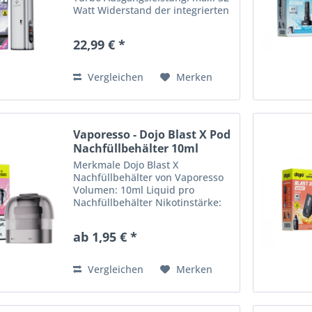
Watt Widerstand der integrierten
Dual Mesh Coil: 0,6 Ohm
Widerstandsbereich: 0,6 Ohm -
22,99 € *
0,8 Ohm Ladestrom: 5V / 1A
Zugautomatik Farbdisplay...
Vergleichen
Merken
Vaporesso - Dojo Blast X Pod
Nachfüllbehälter 10ml
Merkmale Dojo Blast X
Nachfüllbehälter von Vaporesso
Volumen: 10ml Liquid pro
Nachfüllbehälter Nikotinstärke:
20mg Nikotinsalz Anzahl
Geschmacksrichtungen: 14
ab 1,95 € *
Kompatibilität: Dojo Blast X
Basisgerät Ohne Coil (separat
erhältlich)...
Vergleichen
Merken