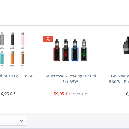
aliburn G5 Lite SE
Vaporesso - Revenger Mini
Geekvape
Set 85W
B60/3 - P
16,95 € *
59,95 € *
6
79,95 € *