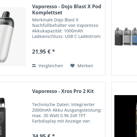
Vaporesso - Dojo Blast X Pod
Komplettset
Merkmale Dojo Blast X
Nachfüllbehälter von Vaporesso
Akkukapazität: 1000mAh
Ladeanschluss: USB C Ladestrom:
2A Betriebsmodi: Eco, Power
Bedienung: Zugautomatik, 2-
21,95 € *
Stufen-Schieberegler Anzeige:
Runde LED für Akkustand und
Modus Verfügbare...
Vergleichen
Merken
Vaporesso - Xros Pro 2 Kit
Technische Daten: Integrierter
2000mAh Akku Ausgangsleistung:
max. 30 Watt 0.96 Zoll TFT
Farbdisplay mit Anzeige von
Akkustand, Leistung/Modus,
Widerstand, Zugdauer und Puff-
34,95 € *