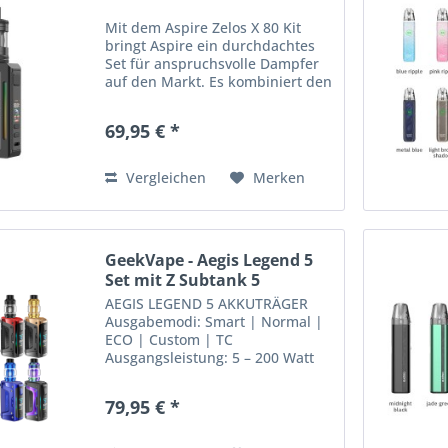
Mit dem Aspire Zelos X 80 Kit
bringt Aspire ein durchdachtes
Set für anspruchsvolle Dampfer
auf den Markt. Es kombiniert den
vielseitigen Zelos X80 Mod mit
dem beliebten Nautilus GT2 Tank
69,95 € *
– eine perfekte Symbiose aus
Leistung, Geschmack...
Vergleichen
Merken
GeekVape - Aegis Legend 5
Set mit Z Subtank 5
AEGIS LEGEND 5 AKKUTRÄGER
Ausgabemodi: Smart | Normal |
ECO | Custom | TC
Ausgangsleistung: 5 – 200 Watt
Ausgangsspannung: max. 12V
Widerstandsbereich: 0,1 – 3,0
79,95 € *
Ohm Temperaturbereich: 100 –
315 °C AS 4.0 Chipsatz RGB Light
1,08”...