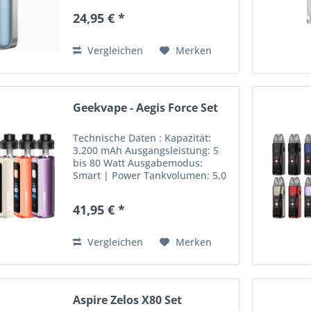
Lieferumfang: 1x Aspire Pixo
24,95 € *
Dual Sieb Pod 0,4 Ohm 1x Aspire
Pixo Max Glory Black 1x...
Vergleichen
Merken
Geekvape - Aegis Force Set
Technische Daten : Kapazität:
3.200 mAh Ausgangsleistung: 5
bis 80 Watt Ausgabemodus:
Smart | Power Tankvolumen: 5,0
ml Side Filling-System
Widerstand: 0,2 Ohm | 0,4 Ohm
41,95 € *
Widerstandsbereich: 0,1 bis 2,0
Ohm Top Airflow Control 0,96”...
Vergleichen
Merken
Aspire Zelos X80 Set