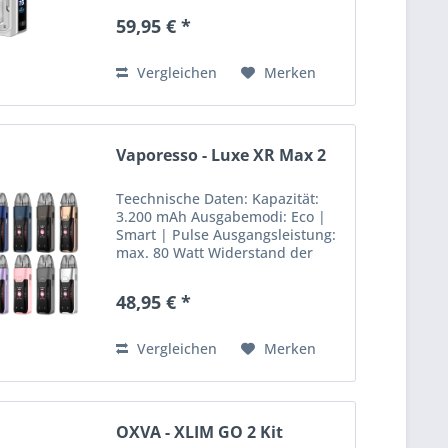
Zoll Chipsatz: AS Chip 4.0
59,95 € *
Schutzklasse: IP67 Maße: 85,7 x
39 x 28,6 mm...
Vergleichen
Merken
Vaporesso - Luxe XR Max 2
Teechnische Daten: Kapazität:
3.200 mAh Ausgabemodi: Eco |
Smart | Pulse Ausgangsleistung:
max. 80 Watt Widerstand der
Mesh Coil: 0,2 | 0,8 Ohm
Ladestrom: DC 5V / 2A 0,96” TFT-
48,95 € *
Display RGB-LED AXON Chipsatz
Tankvolumen: 5,0 ml Airflow...
Vergleichen
Merken
OXVA - XLIM GO 2 Kit