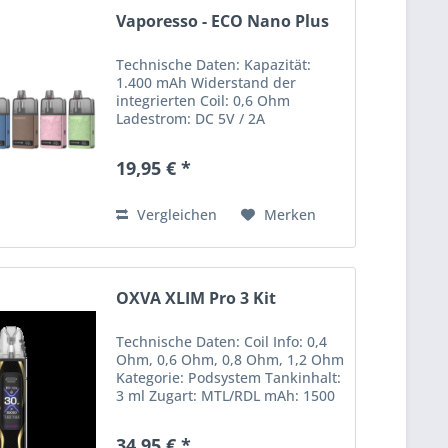
Vaporesso - ECO Nano Plus
Technische Daten: Kapazität:
1.400 mAh Widerstand der
integrierten Coil: 0,6 Ohm
Ladestrom: DC 5V / 2A
Tankvolumen: 10 ml Airflow-
Control Zugautomatik Bottom
19,95 € *
Filling-System Digitale
Akkuanzeige Maße: 99,1 mm x
45,6 mm x 18 mm mit allen...
Vergleichen
Merken
OXVA XLIM Pro 3 Kit
Technische Daten: Coil Info: 0,4
Ohm, 0,6 Ohm, 0,8 Ohm, 1,2 Ohm
Kategorie: Podsystem Tankinhalt:
3 ml Zugart: MTL/RDL mAh: 1500
mAh Lieferumfang: 1x
Bedienungsanleitung 1x OXVA
34,95 € *