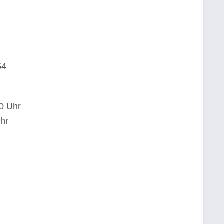
54
30 Uhr
hr