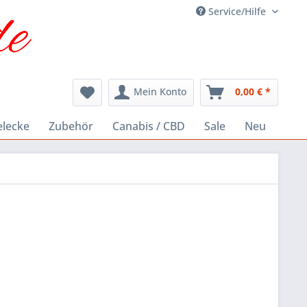
Service/Hilfe
Mein Konto
0,00 € *
elecke
Zubehör
Canabis / CBD
Sale
Neu