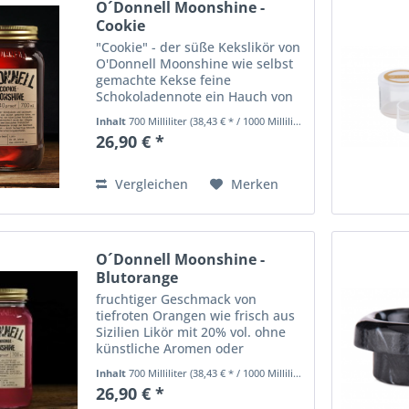
O´Donnell Moonshine -
Cookie
"Cookie" - der süße Kekslikör von
O'Donnell Moonshine wie selbst
gemachte Kekse feine
Schokoladennote ein Hauch von
Vanille und Karamell Likör mit
Inhalt
700 Milliliter
(38,43 € * / 1000 Milliliter)
20% vol. "Cookie“ schmeckt nach
26,90 € *
feiner Schokolade und
winterlicher Backstube - wie
selbst...
Vergleichen
Merken
O´Donnell Moonshine -
Blutorange
fruchtiger Geschmack von
tiefroten Orangen wie frisch aus
Sizilien Likör mit 20% vol. ohne
künstliche Aromen oder
Farbstoffe Hergestellt in
Inhalt
700 Milliliter
(38,43 € * / 1000 Milliliter)
Deutschland Zwei Wochen
26,90 € *
Sommerurlaub in Italien? Ja, das