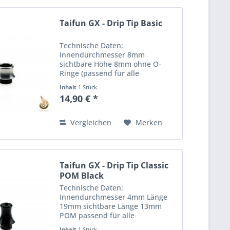
Taifun GX - Drip Tip Basic
Technische Daten:
Innendurchmesser 8mm
sichtbare Höhe 8mm ohne O-
Ringe (passend für alle
Verdampfer mit 510 Anschluss)
Inhalt
1 Stück
POM Einsatz Edelstahl Hülse
14,90 € *
(1.4301) Wide Bore Lieferumfang:
1x Taifun GX - Drip Tip Basic
Vergleichen
Merken
Taifun GX - Drip Tip Classic
POM Black
Technische Daten:
Innendurchmesser 4mm Länge
19mm sichtbare Länge 13mm
POM passend für alle
Verdampfer mit 510 Anschluss
Inhalt
1 Stück