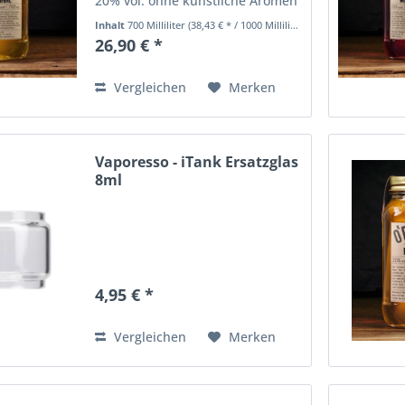
20% vol. ohne künstliche Aromen
und Farbstoffe
Inhalt
700 Milliliter
(38,43 € * / 1000 Milliliter)
26,90 € *
Vergleichen
Merken
Vaporesso - iTank Ersatzglas
8ml
4,95 € *
Vergleichen
Merken