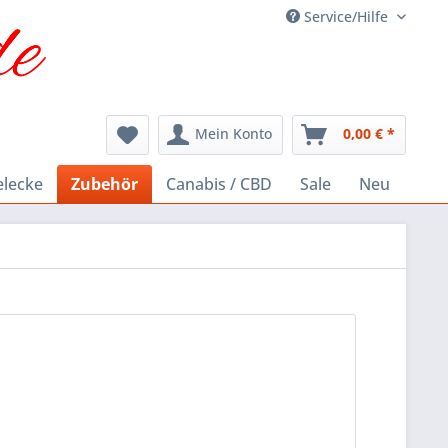
Service/Hilfe
Mein Konto
0,00 € *
elecke
Zubehör
Canabis / CBD
Sale
Neu