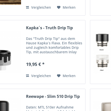
reicht uns auch nicht. Mit der
neuen...
Vergleichen
Merken
Kapka´s - Truth Drip Tip
Das "Truth Drip Tip" aus dem
Hause Kapka´s Flava. Ein flexibles
und zugleich komfortables Drip
Tip, mit austauschbarem Inlay
sowohl für die 510er Drip Tip
Aufnahme als auch für die 810er
19,95 € *
Variante. Die obere Hälfte des
Drip Tips ist...
Vergleichen
Merken
Reewape - Slim 510 Drip Tip
Daten: MTL 510er Aufnahme