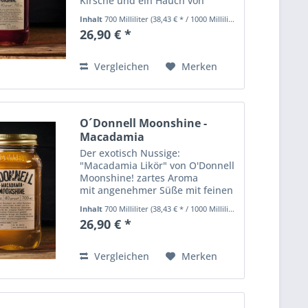
Kirsche und ein Hauch von
Vanille Likör mit 20% vol. ohne
Inhalt
700 Milliliter
(38,43 € * / 1000 Milliliter)
künstliche Aromen und
26,90 € *
Farbstoffe Der Likör enthält nur
die besten Zutaten und keine...
Vergleichen
Merken
O´Donnell Moonshine -
Macadamia
Der exotisch Nussige:
"Macadamia Likör" von O'Donnell
Moonshine! zartes Aroma
mit angenehmer Süße mit feinen
Noten von Vanille Likör mit 20%
Inhalt
700 Milliliter
(38,43 € * / 1000 Milliliter)
vol. ohne künstliche Aromen und
26,90 € *
Farbstoffe Harte Schale, weicher
Kern – diese Beschreibung
passt...
Vergleichen
Merken