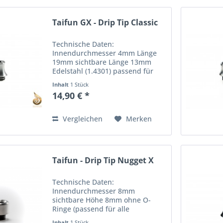
Taifun GX - Drip Tip Classic
Technische Daten:
Innendurchmesser 4mm Länge
19mm sichtbare Länge 13mm
Edelstahl (1.4301) passend für
alle Verdampfer mit 510
Inhalt
1 Stück
Anschluss Lieferumgfang: 1x
14,90 € *
Taifun GX - Drip Tip Classic
Vergleichen
Merken
Taifun - Drip Tip Nugget X
Technische Daten:
Innendurchmesser 8mm
sichtbare Höhe 8mm ohne O-
Ringe (passend für alle
Verdampfer mit 510 Anschluss)
Inhalt
1 Stück