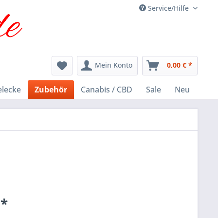
Service/Hilfe
Mein Konto
0,00 € *
elecke
Zubehör
Canabis / CBD
Sale
Neu
 *
k