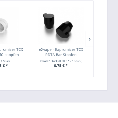
promizer TCX
eXvape - Expromizer TCX
eXvape - Exp
füllstopfen
RDTA Bar Stopfen
Pin 
t
1 Stück
Inhalt
2 Stück
(0,38 € * / 1 Stück)
Inha
5 € *
0,75 € *
0,