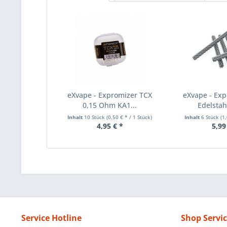
eXvape - Expromizer TCX
eXvape - Ex
0,15 Ohm KA1...
Edelstah
Inhalt
10 Stück
(0,50 € * / 1 Stück)
Inhalt
6 Stück
(1
4,95 € *
5,99
Service Hotline
Shop Servi