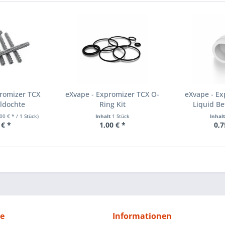
promizer TCX
eXvape - Expromizer TCX O-
eXvape - Ex
ldochte
Ring Kit
Liquid Be
,00 € * / 1 Stück)
Inhalt
1 Stück
Inhal
 € *
1,00 € *
0,7
ce
Informationen