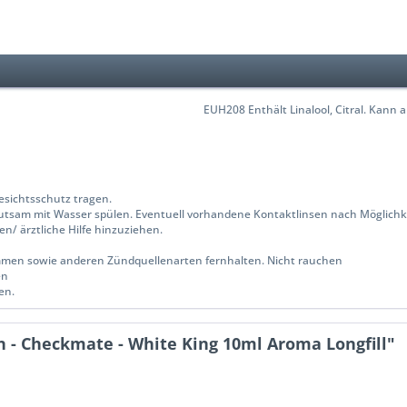
EUH208 Enthält Linalool, Citral. Kann 
ichtsschutz tragen.
utsam mit Wasser spülen. Eventuell vorhandene Kontaktlinsen nach Möglichke
n/ ärztliche Hilfe hinzuziehen.
ammen sowie anderen Zündquellenarten fernhalten. Nicht rauchen
en
en.
 - Checkmate - White King 10ml Aroma Longfill"