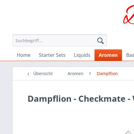
Home
Starter Sets
Liquids
Aromen
Bas
Übersicht
Aromen
Dampflion
Dampflion - Checkmate - 