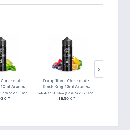
 Checkmate -
Dampflion - Checkmate -
Dampflion 
10ml Aroma...
Black King 10ml Aroma...
White Bisho
1.690,00 € * / 1000 Milliliter)
Inhalt
10 Milliliter
(1.690,00 € * / 1000 Milliliter)
Inhalt
10 Millilite
90 € *
16,90 € *
16