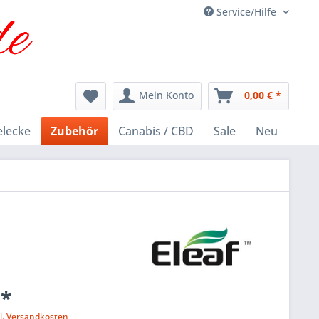
Service/Hilfe
Mein Konto
0,00 € *
elecke
Zubehör
Canabis / CBD
Sale
Neu
 *
l. Versandkosten