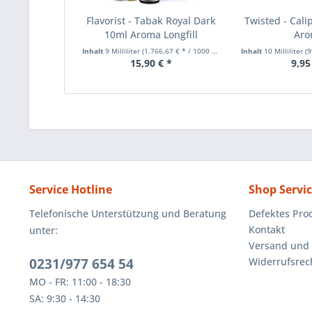
Flavorist - Tabak Royal Dark
Twisted - Cali
10ml Aroma Longfill
Ar
Inhalt
9 Milliliter
(1.766,67 € * / 1000 Milliliter)
Inhalt
10 Milliliter
(99
15,90 € *
9,95
Service Hotline
Shop Servi
Telefonische Unterstützung und Beratung
Defektes Pro
Kontakt
unter:
Versand und
0231/977 654 54
Widerrufsrec
MO - FR: 11:00 - 18:30
SA: 9:30 - 14:30