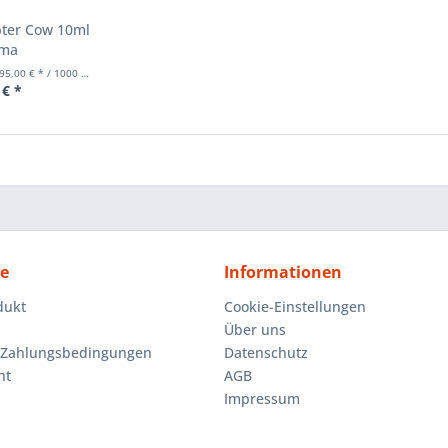
pter Cow 10ml
oma
5,00 € * / 1000 Milliliter)
 € *
ce
Informationen
dukt
Cookie-Einstellungen
Über uns
 Zahlungsbedingungen
Datenschutz
ht
AGB
Impressum