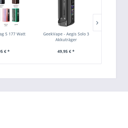
ag 5 177 Watt
GeekVape - Aegis Solo 3
Aspire - R
Akkuträger
26
95 € *
49,95 € *
38