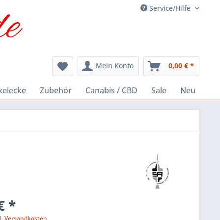
Service/Hilfe
Mein Konto
0,00 € *
kelecke
Zubehör
Canabis / CBD
Sale
Neu
€ *
l. Versandkosten