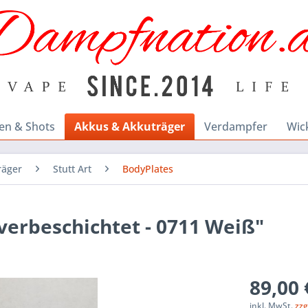
en & Shots
Akkus & Akkuträger
Verdampfer
Wic
räger
Stutt Art
BodyPlates
lverbeschichtet - 0711 Weiß"
89,00 
inkl. MwSt.
zzg