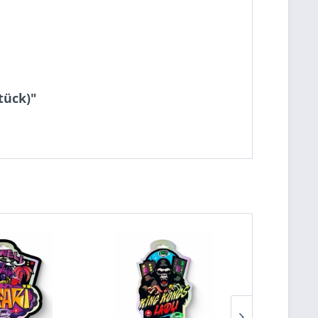
tück)"