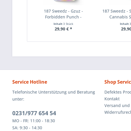
187 Sweedz - Gzuz -
187 Sweedz - SA
Forbidden Punch -
Cannabis S
Cannabis...
Inhalt
3 Stück
Inhalt
29,90 € *
29,90
Service Hotline
Shop Servi
Telefonische Unterstützung und Beratung
Defektes Pro
Kontakt
unter:
Versand und
0231/977 654 54
Widerrufsrec
MO - FR: 11:00 - 18:30
SA: 9:30 - 14:30