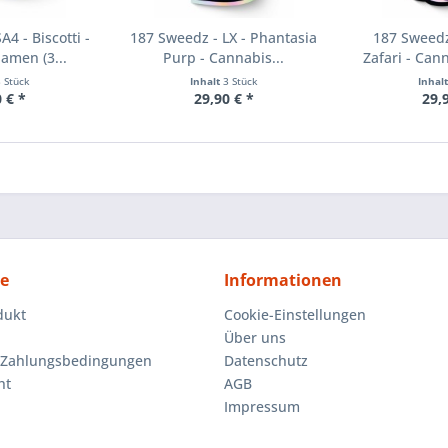
4 - Biscotti -
187 Sweedz - LX - Phantasia
187 Sweedz
amen (3...
Purp - Cannabis...
Zafari - Can
3 Stück
Inhalt
3 Stück
Inhal
 € *
29,90 € *
29,
ce
Informationen
dukt
Cookie-Einstellungen
Über uns
 Zahlungsbedingungen
Datenschutz
ht
AGB
Impressum