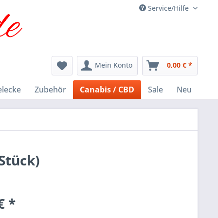
Service/Hilfe
Mein Konto
0,00 € *
elecke
Zubehör
Canabis / CBD
Sale
Neu
Stück)
€ *
k