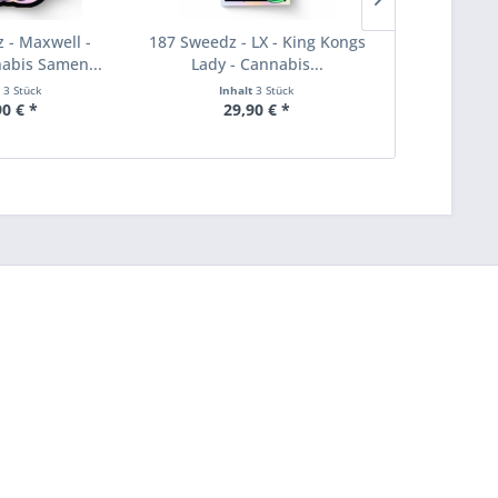
 - Maxwell -
187 Sweedz - LX - King Kongs
187 Sweedz
nabis Samen...
Lady - Cannabis...
Unclez 24k
t
3 Stück
Inhalt
3 Stück
Inha
90 € *
29,90 € *
29