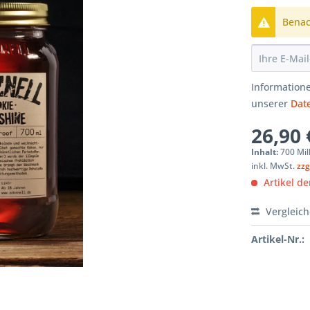
Benach
Informatione
unserer
Dat
26,90 
Inhalt:
700 Mill
inkl. MwSt.
zzg
Artikel der
Vergleic
Artikel-Nr.: