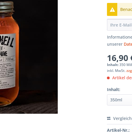
Benach
Informatione
unserer
Dat
16,90 
Inhalt:
350 Mill
inkl. MwSt.
zzg
Artikel der
Inhalt:
Vergleic
Artikel-Nr.: