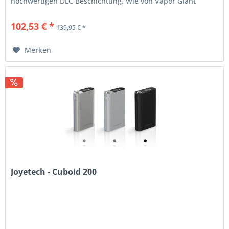
hochwertigen DLC Beschichtung. Wie von Vapor Giant
gewohnt, ist der v6 S aus...
102,53 € *
139,95 € *
Merken
Joyetech - Cuboid 200