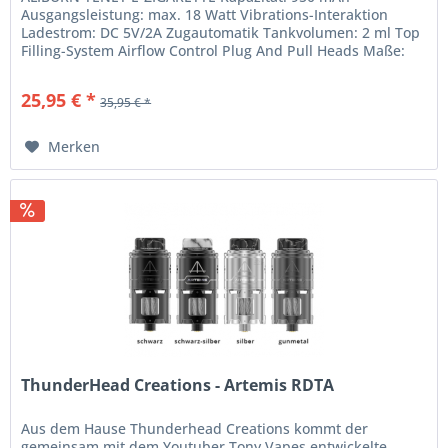
Ausgangsleistung: max. 18 Watt Vibrations-Interaktion
Ladestrom: DC 5V/2A Zugautomatik Tankvolumen: 2 ml Top
Filling-System Airflow Control Plug And Pull Heads Maße:
73,7 mm x 50 mm x 18 mm...
25,95 € *
35,95 € *
Merken
ThunderHead Creations - Artemis RDTA
Aus dem Hause Thunderhead Creations kommt der
gemeinsam mit dem Youtuber Tony Vapes entwickelte