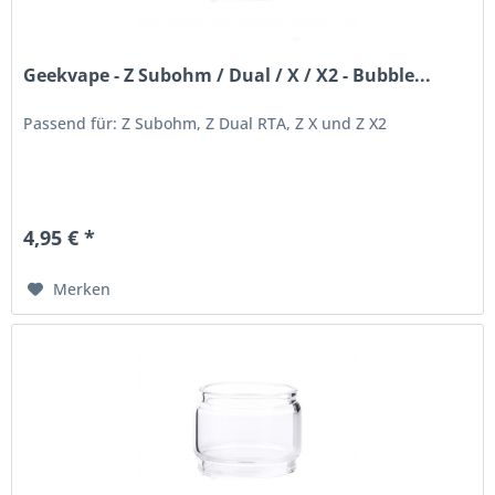
Geekvape - Z Subohm / Dual / X / X2 - Bubble...
Passend für: Z Subohm, Z Dual RTA, Z X und Z X2
4,95 € *
Merken