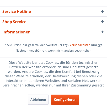
Service Hotline
Shop Service
Informationen
* Alle Preise inkl. gesetzl. Mehrwertsteuer zzgl.
Versandkosten
und ggf.
Nachnahmegebühren, wenn nicht anders beschrieben
Cookie-Einstellungen
Über uns
Hilfe / Support
Kontakt
Diese Website benutzt Cookies, die für den technischen
Betrieb der Website erforderlich sind und stets gesetzt
Versand und Zahlungsbedingungen
Widerrufsrecht
werden. Andere Cookies, die den Komfort bei Benutzung
dieser Website erhöhen, der Direktwerbung dienen oder die
Datenschutz
AGB
Impressum
Interaktion mit anderen Websites und sozialen Netzwerken
Vertrag widerrufen
vereinfachen sollen, werden nur mit Ihrer Zustimmung gesetzt.
Realisiert mit Shopware
Ablehnen
Konfigurieren