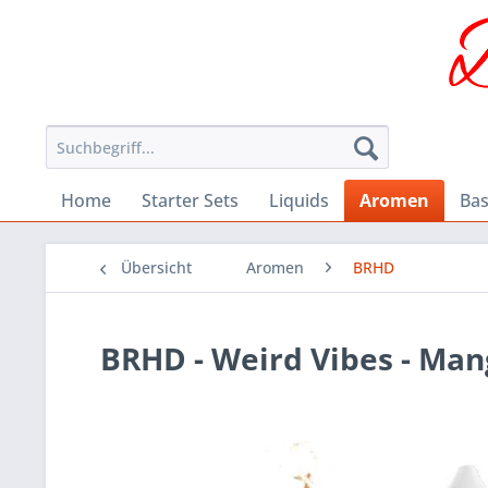
Home
Starter Sets
Liquids
Aromen
Bas
Übersicht
Aromen
BRHD
BRHD - Weird Vibes - Man