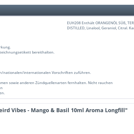
EUH208 Enthält ORANGENÖL SÜß, TERPEN
DISTILLED, Linalool, Geraniol, Citral. 
irkung.
nzeichnungsetikett bereithalten.
n/nationalen/internationalen Vorschriften zuführen.
ammen sowie anderen Zündquellenarten fernhalten. Nicht rauchen
en
en.
ird Vibes - Mango & Basil 10ml Aroma Longfill"