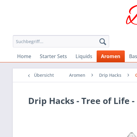
Home
Starter Sets
Liquids
Aromen
Bas
Übersicht
Aromen
Drip Hacks
Drip Hacks - Tree of Life 