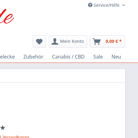
Service/Hilfe
Mein Konto
0,00 € *
elecke
Zubehör
Canabis / CBD
Sale
Neu
 *
l. Versandkosten