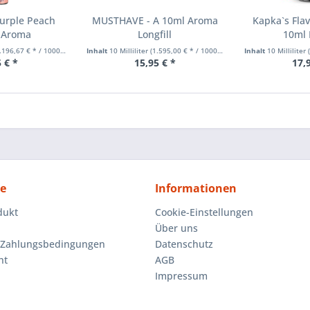
Purple Peach
MUSTHAVE - A 10ml Aroma
Kapka`s Fla
l Aroma
Longfill
10ml 
196,67 € * / 1000 Milliliter)
Inhalt
10 Milliliter
(1.595,00 € * / 1000 Milliliter)
Inhalt
10 Milliliter
(
 € *
15,95 € *
17,
ce
Informationen
dukt
Cookie-Einstellungen
Über uns
 Zahlungsbedingungen
Datenschutz
ht
AGB
Impressum