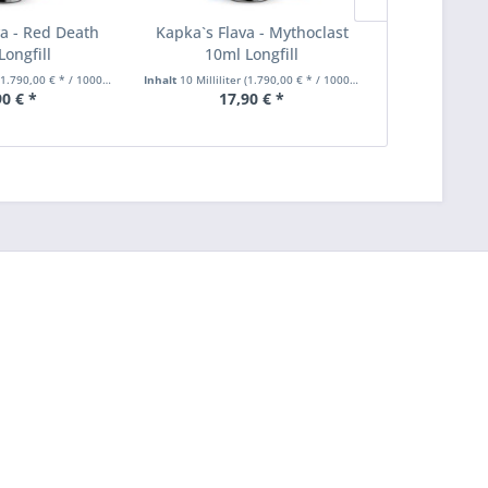
va - Red Death
Kapka`s Flava - Mythoclast
Kapka`s Fla
Longfill
10ml Longfill
10ml
1.790,00 € * / 1000 Milliliter)
Inhalt
10 Milliliter
(1.790,00 € * / 1000 Milliliter)
Inhalt
10 Millilite
90 € *
17,90 € *
17