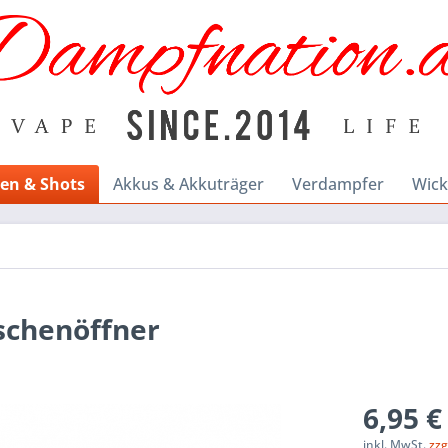
en & Shots
Akkus & Akkuträger
Verdampfer
Wick
aschenöffner
6,95 €
inkl. MwSt.
zzg