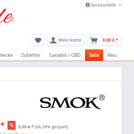
Service/Hilfe
Mein Konto
0,00 € *
elecke
Zubehör
Canabis / CBD
Sale
Neu
 *
5,95 € *
(66,39% gespart)