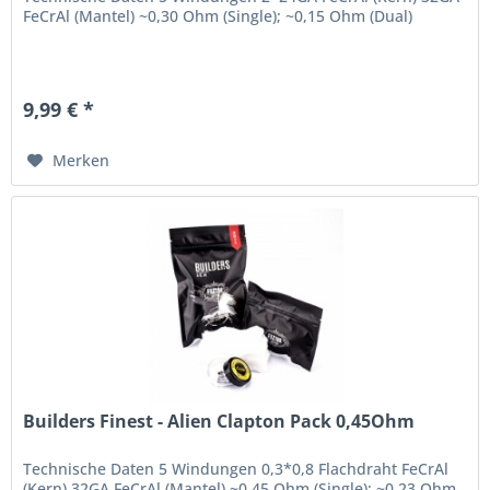
FeCrAl (Mantel) ~0,30 Ohm (Single); ~0,15 Ohm (Dual)
9,99 € *
Merken
Builders Finest - Alien Clapton Pack 0,45Ohm
Technische Daten 5 Windungen 0,3*0,8 Flachdraht FeCrAl
(Kern) 32GA FeCrAl (Mantel) ~0,45 Ohm (Single); ~0,23 Ohm