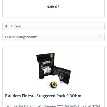
9,99 € *
Filtern
Builders Finest - Staggered Pack 0,3Ohm
Technische Daten 5 Windungen 2*24GA FeCrAl (Kern) 32GA