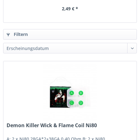
2,49 € *
Filtern
Demon Killer Wick & Flame Coil Ni80
A: 2 x Ni80 28GA*2+38GA 0,40 Ohm B: 2 x Ni80