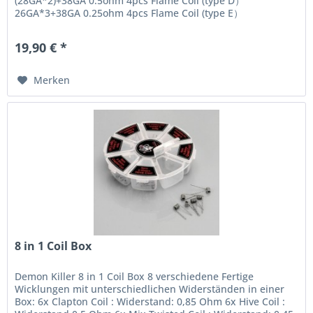
(28GA*2)+38GA 0.5ohm 4pcs Flame Coil (type D）
26GA*3+38GA 0.25ohm 4pcs Flame Coil (type E）
26GA*2+38GA 0.25ohm 4pcs Flame Coil (type...
19,90 € *
Merken
8 in 1 Coil Box
Demon Killer 8 in 1 Coil Box 8 verschiedene Fertige
Wicklungen mit unterschiedlichen Widerständen in einer
Box: 6x Clapton Coil : Widerstand: 0,85 Ohm 6x Hive Coil :