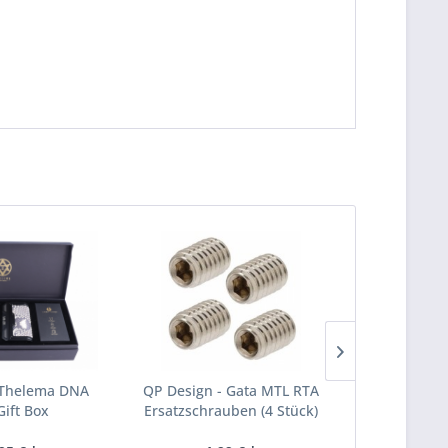
 Thelema DNA
QP Design - Gata MTL RTA
Vaporess
Gift Box
Ersatzschrauben (4 Stück)