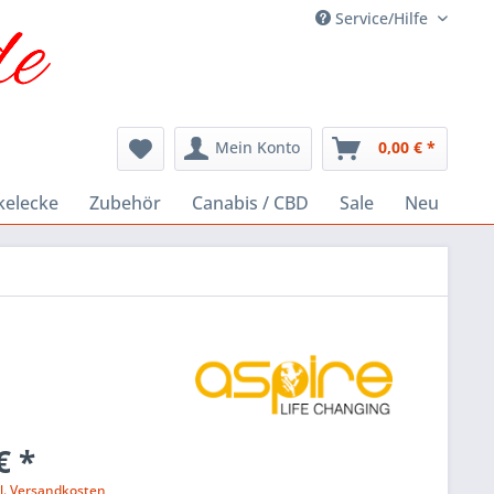
Service/Hilfe
Mein Konto
0,00 € *
kelecke
Zubehör
Canabis / CBD
Sale
Neu
€ *
l. Versandkosten