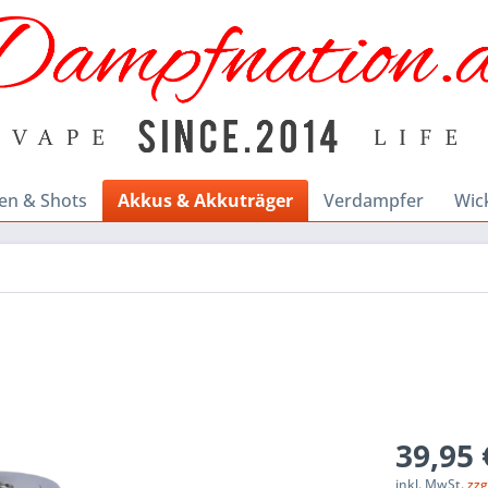
en & Shots
Akkus & Akkuträger
Verdampfer
Wic
39,95 
inkl. MwSt.
zzg