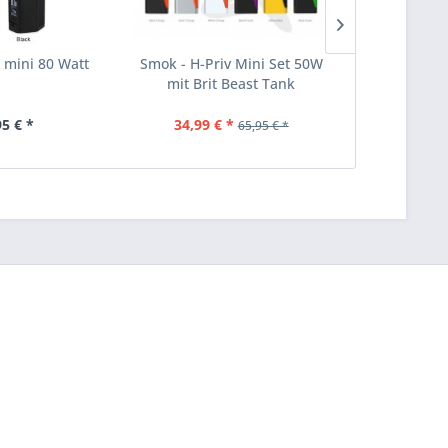
 mini 80 Watt
Smok - H-Priv Mini Set 50W
Aspire - Z
mit Brit Beast Tank
95 € *
34,99 € *
39
65,95 € *