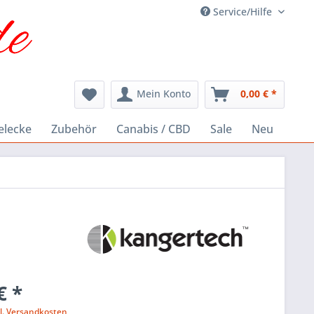
Service/Hilfe
Mein Konto
0,00 € *
elecke
Zubehör
Canabis / CBD
Sale
Neu
€ *
l. Versandkosten