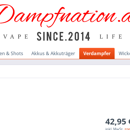
en & Shots
Akkus & Akkuträger
Verdampfer
Wick
42,95 
inkl. MwSt.
zzg