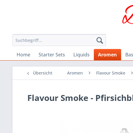
Home
Starter Sets
Liquids
Aromen
Bas
Übersicht
Aromen
Flavour Smoke
Flavour Smoke - Pfirsich