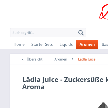
Home
Starter Sets
Liquids
Aromen
Bas
Übersicht
Aromen
Lädla Juice
Lädla Juice - Zuckersüße
Aroma