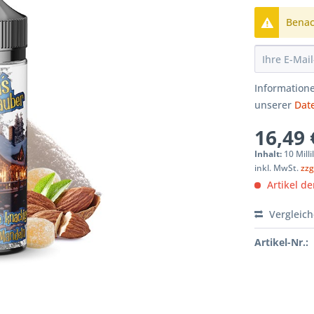
Benach
Informatione
unserer
Dat
16,49 
Inhalt:
10 Milli
inkl. MwSt.
zzg
Artikel der
Vergleic
Artikel-Nr.: