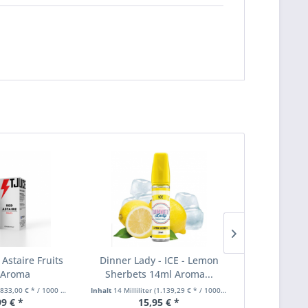
 Astaire Fruits
Dinner Lady - ICE - Lemon
OXVA - NeXl
 Aroma
Sherbets 14ml Aroma...
833,00 € * / 1000 Milliliter)
Inhalt
14 Milliliter
(1.139,29 € * / 1000 Milliliter)
99 € *
15,95 € *
12