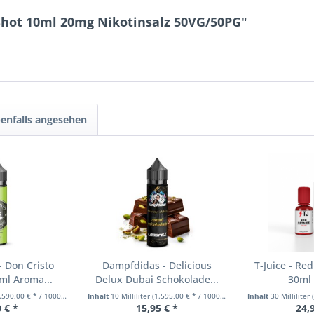
Shot 10ml 20mg Nikotinsalz 50VG/50PG"
enfalls angesehen
 Don Cristo
Dampfdidas - Delicious
T-Juice - Red
ml Aroma...
Delux Dubai Schokolade...
30ml
590,00 € * / 1000 Milliliter)
Inhalt
10 Milliliter
(1.595,00 € * / 1000 Milliliter)
Inhalt
30 Milliliter
(
 € *
15,95 € *
24,