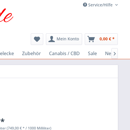
Service/Hilfe
Mein Konto
0,00 € *
elecke
Zubehör
Canabis / CBD
Sale
Neu

 *
liter (749,00 € * / 1000 Milliliter)