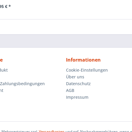
95 € *
ce
Informationen
dukt
Cookie-Einstellungen
Über uns
 Zahlungsbedingungen
Datenschutz
ht
AGB
Impressum
zl. Mehrwertsteuer zzgl.
Versandkosten
und ggf. Nachnahmegebühren, wenn ni