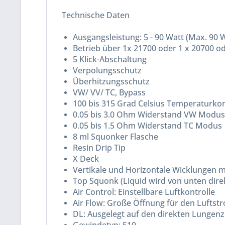
Technische Daten
Ausgangsleistung: 5 - 90 Watt (Max. 90 
Betrieb über 1x 21700 oder 1 x 20700 od
5 Klick-Abschaltung
Verpolungsschutz
Überhitzungsschutz
VW/ VV/ TC, Bypass
100 bis 315 Grad Celsius Temperaturkon
0.05 bis 3.0 Ohm Widerstand VW Modu
0.05 bis 1.5 Ohm Widerstand TC Modus
8 ml Squonker Flasche
Resin Drip Tip
X Deck
Vertikale und Horizontale Wicklungen 
Top Squonk (Liquid wird von unten direkt
Air Control: Einstellbare Luftkontrolle
Air Flow: Große Öffnung für den Lufts
DL: Ausgelegt auf den direkten Lungen