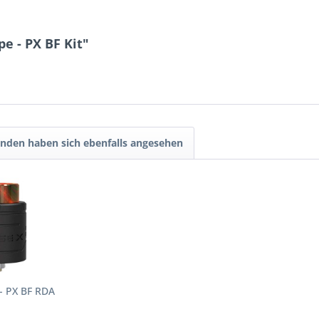
e - PX BF Kit"
nden haben sich ebenfalls angesehen
- PX BF RDA