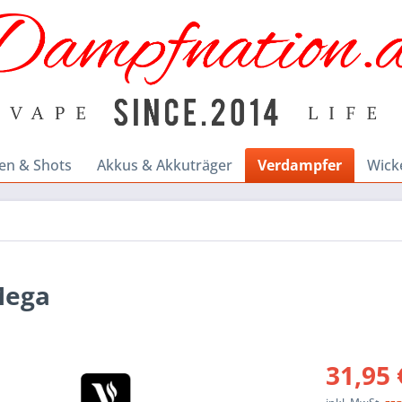
en & Shots
Akkus & Akkuträger
Verdampfer
Wick
Mega
31,95 