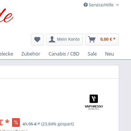
Service/Hilfe
Mein Konto
0,00 € *
elecke
Zubehör
Canabis / CBD
Sale
Neu
€ *
41,95 € *
(23,84% gespart)