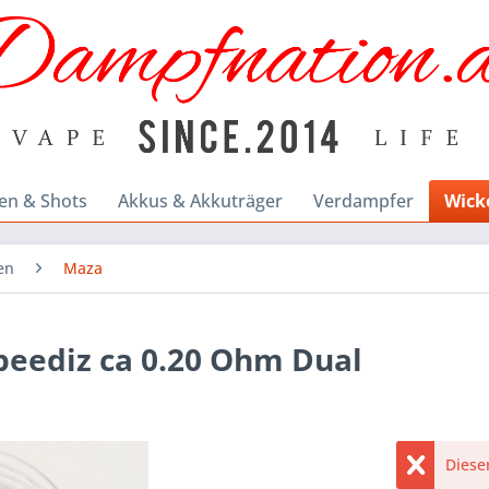
en & Shots
Akkus & Akkuträger
Verdampfer
Wick
en
Maza
peediz ca 0.20 Ohm Dual
Dieser