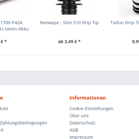
21700-P42A,
Reewape - Slim 510 Drip Tip
Taifun Drip-T
Li-Ionen-Akku
 € *
ab 3,49 € *
8,9
ce
Informationen
dukt
Cookie-Einstellungen
Über uns
 Zahlungsbedingungen
Datenschutz
ht
AGB
Impressum