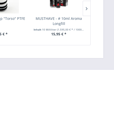
ip "Torso" PTFE
MUSTHAVE - # 10ml Aroma
Steampip
Longfill
Edelst
Inhalt
10 Milliliter
(1.595,00 € * / 1000 Milliliter)
5 € *
15,95 € *
3,