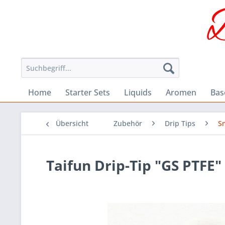
Home
Starter Sets
Liquids
Aromen
Bas
Übersicht
Zubehör
Drip Tips
S
Taifun Drip-Tip "GS PTFE"