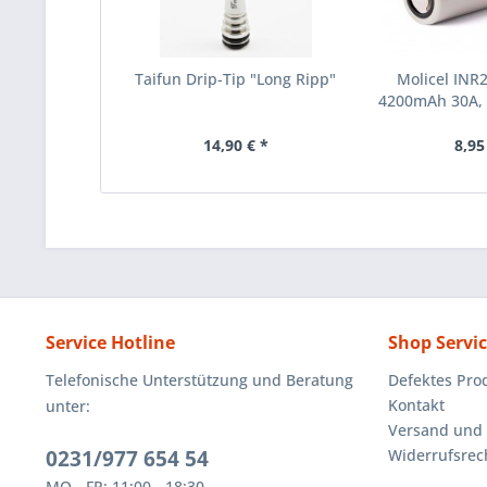
Taifun Drip-Tip "Long Ripp"
Molicel INR
4200mAh 30A, 
14,90 € *
8,95
Service Hotline
Shop Servi
Telefonische Unterstützung und Beratung
Defektes Pro
Kontakt
unter:
Versand und
0231/977 654 54
Widerrufsrec
MO - FR: 11:00 - 18:30