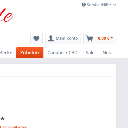
Service/Hilfe
Mein Konto
0,00 € *
elecke
Zubehör
Canabis / CBD
Sale
Neu
 *
l. Versandkosten