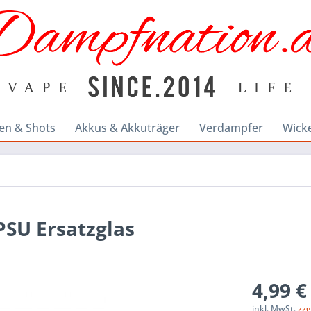
en & Shots
Akkus & Akkuträger
Verdampfer
Wick
PSU Ersatzglas
4,99 €
inkl. MwSt.
zzg