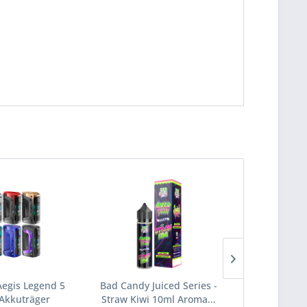
egis Legend 5
Bad Candy Juiced Series -
Antimatter -
Akkuträger
Straw Kiwi 10ml Aroma...
10m