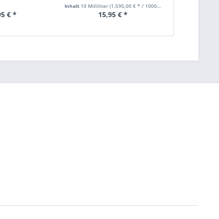
Inhalt
10 Milliliter
(1.595,00 € * / 1000 Milliliter)
Inhalt
10 Millilite
95 € *
15,95 € *
16