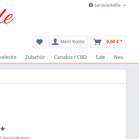
Service/Hilfe
Mein Konto
0,00 € *
kelecke
Zubehör
Canabis / CBD
Sale
Neu
 *
l. Versandkosten