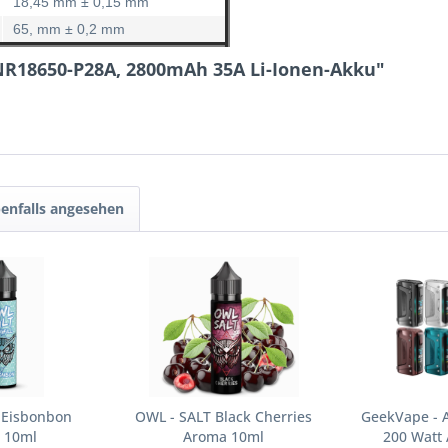
18,45 mm ± 0,15 mm
65, mm ± 0,2 mm
INR18650-P28A, 2800mAh 35A Li-Ionen-Akku"
enfalls angesehen
 Eisbonbon
OWL - SALT Black Cherries
GeekVape - A
 10ml
Aroma 10ml
200 Watt 