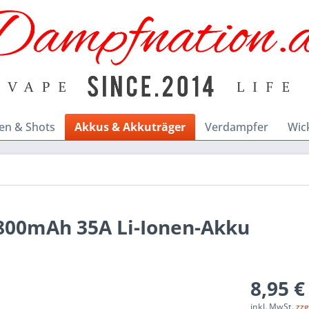
en & Shots
Akkus & Akkuträger
Verdampfer
Wic
2800mAh 35A Li-Ionen-Akku
8,95 €
inkl. MwSt.
zzg