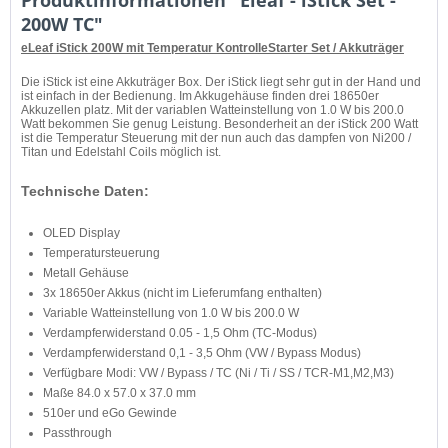
200W TC"
eLeaf iStick 200W mit Temperatur KontrolleStarter Set / Akkuträger
Die iStick ist eine Akkuträger Box. Der iStick liegt sehr gut in der Hand und
ist einfach in der Bedienung. Im Akkugehäuse finden drei 18650er
Akkuzellen platz. Mit der variablen Watteinstellung von 1.0 W bis 200.0
Watt bekommen Sie genug Leistung. Besonderheit an der iStick 200 Watt
ist die Temperatur Steuerung mit der nun auch das dampfen von Ni200 /
Titan und Edelstahl Coils möglich ist.
Technische Daten:
OLED Display
Temperatursteuerung
Metall Gehäuse
3x 18650er Akkus (nicht im Lieferumfang enthalten)
Variable Watteinstellung von 1.0 W bis 200.0 W
Verdampferwiderstand 0.05 - 1,5 Ohm (TC-Modus)
Verdampferwiderstand 0,1 - 3,5 Ohm (VW / Bypass Modus)
Verfügbare Modi: VW / Bypass / TC (Ni / Ti / SS / TCR-M1,M2,M3)
Maße 84.0 x 57.0 x 37.0 mm
510er und eGo Gewinde
Passthrough