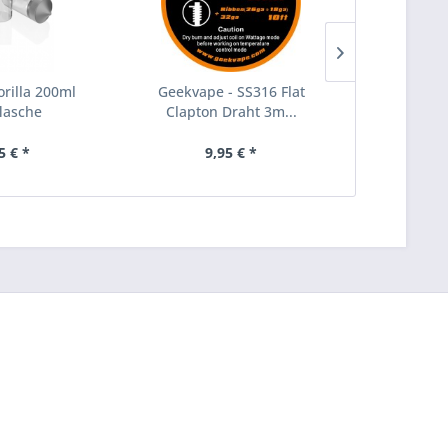
rilla 200ml
Geekvape - SS316 Flat
Geekvape - S
flasche
Clapton Draht 3m...
Draht 3m
5 € *
9,95 € *
9,