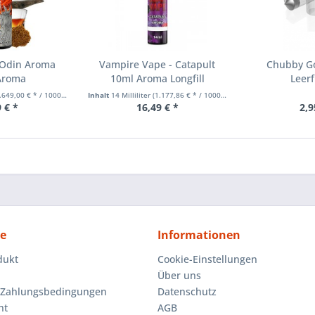
- Odin Aroma
Vampire Vape - Catapult
Chubby Go
Aroma
10ml Aroma Longfill
Leer
649,00 € * / 1000 Milliliter)
Inhalt
14 Milliliter
(1.177,86 € * / 1000 Milliliter)
 € *
16,49 € *
2,9
ce
Informationen
dukt
Cookie-Einstellungen
Über uns
 Zahlungsbedingungen
Datenschutz
ht
AGB