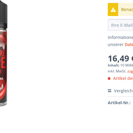
Benach
Informatione
unserer
Dat
16,49 
Inhalt:
10 Milli
inkl. MwSt.
zzg
Artikel der
Vergleic
Artikel-Nr.: