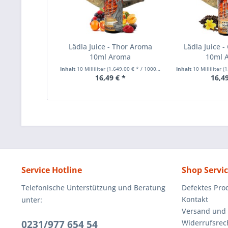
Lädla Juice - Thor Aroma
Lädla Juice 
10ml Aroma
10ml 
Inhalt
10 Milliliter
(1.649,00 € * / 1000 Milliliter)
Inhalt
10 Milliliter
(1.
16,49 € *
16,49
Service Hotline
Shop Servi
Telefonische Unterstützung und Beratung
Defektes Pro
Kontakt
unter:
Versand und
0231/977 654 54
Widerrufsrec