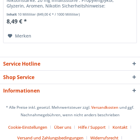
Nikotinstärke: 20 mg Inhaltsstoffe : Propylenglykol,
Glyzerin, Aromen, Nikotin Sicherheitshinweise:
Nikotinliquids sind ausschließlich...
Inhalt
10 Milliliter
(849,00 € * / 1000 Milliliter)
8,49 € *
Merken
Service Hotline
Shop Service
Informationen
* Alle Preise inkl. gesetzl. Mehrwertsteuer zzgl.
Versandkosten
und ggf.
Nachnahmegebühren, wenn nicht anders beschrieben
Cookie-Einstellungen
Über uns
Hilfe / Support
Kontakt
Versand und Zahlungsbedingungen
Widerrufsrecht