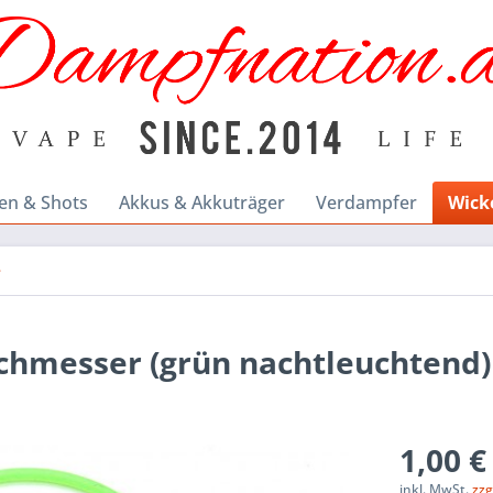
en & Shots
Akkus & Akkuträger
Verdampfer
Wick
e
hmesser (grün nachtleuchtend)
1,00 €
inkl. MwSt.
zzg