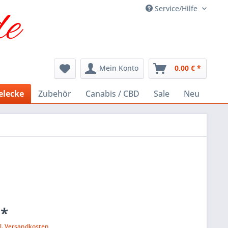
Service/Hilfe
Mein Konto
0,00 € *
elecke
Zubehör
Canabis / CBD
Sale
Neu
 *
l. Versandkosten