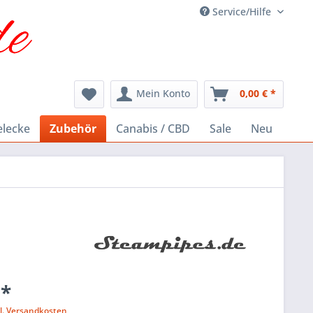
Service/Hilfe
Mein Konto
0,00 € *
elecke
Zubehör
Canabis / CBD
Sale
Neu
 *
l. Versandkosten