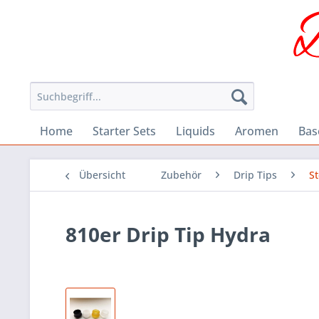
Home
Starter Sets
Liquids
Aromen
Bas
Übersicht
Zubehör
Drip Tips
S
810er Drip Tip Hydra