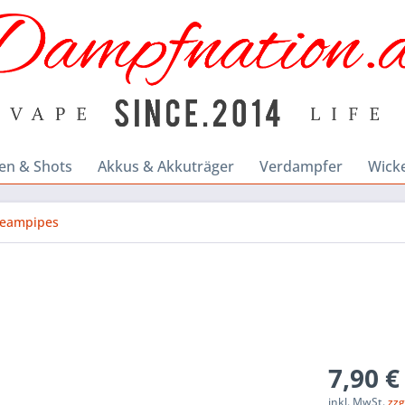
en & Shots
Akkus & Akkuträger
Verdampfer
Wick
teampipes
7,90 €
inkl. MwSt.
zzg