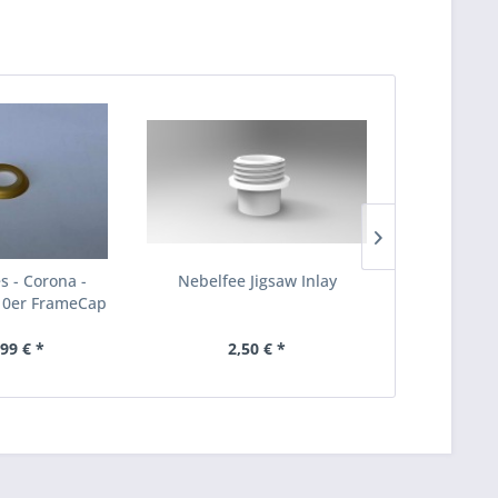
s - Corona -
Nebelfee Jigsaw Inlay
Nebelfee J
10er FrameCap
S
,99 € *
2,50 € *
ab 