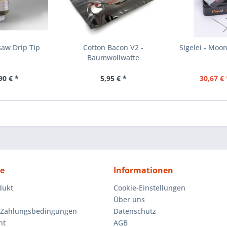
saw Drip Tip
Cotton Bacon V2 -
Sigelei - Moo
Baumwollwatte
90 € *
5,95 € *
30,67 € 
ce
Informationen
dukt
Cookie-Einstellungen
Über uns
 Zahlungsbedingungen
Datenschutz
ht
AGB