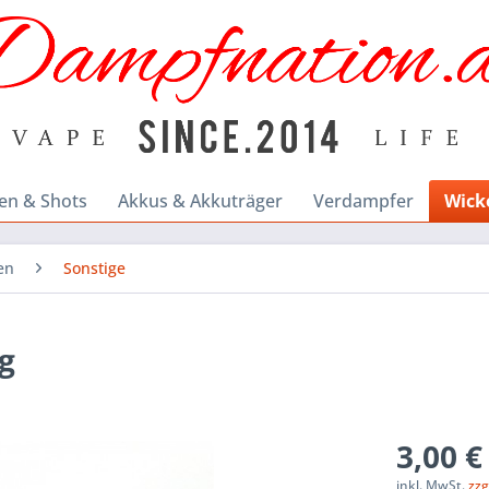
en & Shots
Akkus & Akkuträger
Verdampfer
Wick
en
Sonstige
g
3,00 €
inkl. MwSt.
zzg