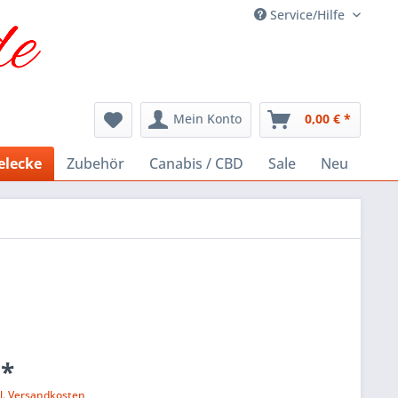
Service/Hilfe
Mein Konto
0,00 € *
elecke
Zubehör
Canabis / CBD
Sale
Neu
 *
l. Versandkosten