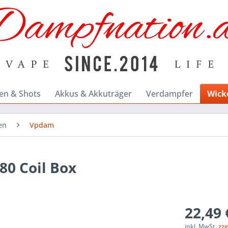
en & Shots
Akkus & Akkuträger
Verdampfer
Wick
en
Vpdam
80 Coil Box
22,49 
inkl. MwSt.
zzg