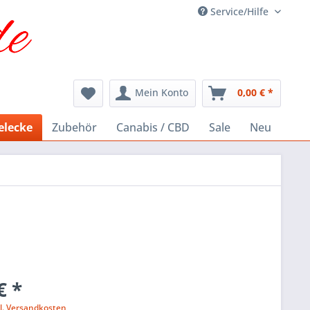
Service/Hilfe
Mein Konto
0,00 € *
elecke
Zubehör
Canabis / CBD
Sale
Neu
€ *
l. Versandkosten