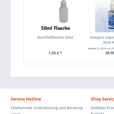
Nachfüllflasche 50ml
Vampire Vape
30ml 
Inhalt
30 Milliliter
(99
1,50 € *
29,95
Service Hotline
Shop Servi
Telefonische Unterstützung und Beratung
Defektes Pro
Kontakt
unter: