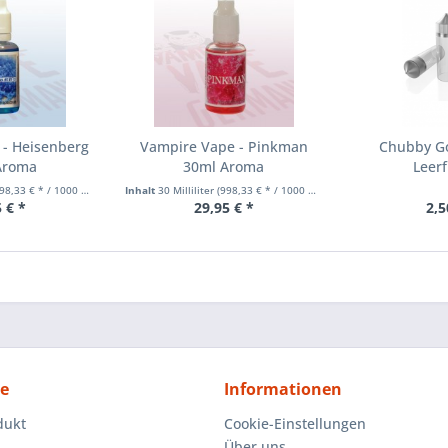
 - Heisenberg
Vampire Vape - Pinkman
Chubby Go
Aroma
30ml Aroma
Leer
8,33 € * / 1000 Milliliter)
Inhalt
30 Milliliter
(998,33 € * / 1000 Milliliter)
 € *
29,95 € *
2,5
ce
Informationen
dukt
Cookie-Einstellungen
Über uns