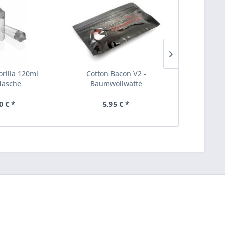
rilla 120ml
Cotton Bacon V2 -
Mischbecher
flasche
Baumwollwatte
0 € *
5,95 € *
2,