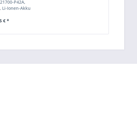
R21700-P42A,
 Li-Ionen-Akku
5 € *