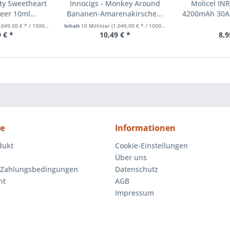
tty Sweetheart
Innocigs - Monkey Around
Molicel IN
er 10ml...
Bananen-Amarenakirsche...
4200mAh 30A,
049,00 € * / 1000 Milliliter)
Inhalt
10 Milliliter
(1.049,00 € * / 1000 Milliliter)
 € *
10,49 € *
8,9
ce
Informationen
dukt
Cookie-Einstellungen
Über uns
 Zahlungsbedingungen
Datenschutz
ht
AGB
Impressum