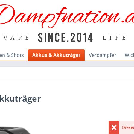
en & Shots
Akkus & Akkuträger
Verdampfer
Wic
Akkuträger
Dieser