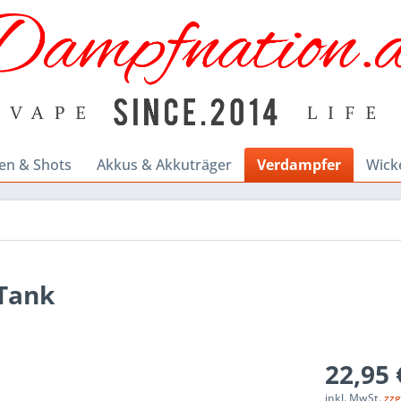
en & Shots
Akkus & Akkuträger
Verdampfer
Wick
 Tank
22,95 
inkl. MwSt.
zzg