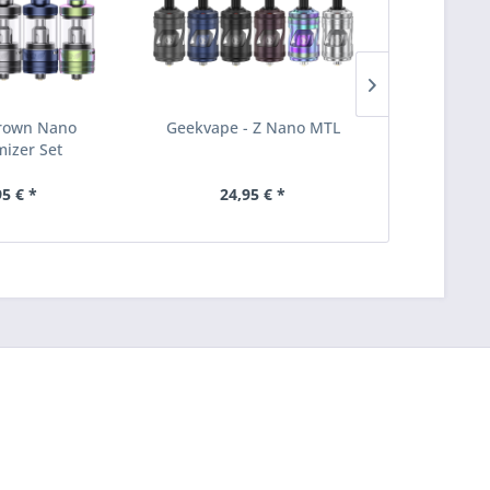
Crown Nano
Geekvape - Z Nano MTL
GeekVape
mizer Set
Clea
95 € *
24,95 € *
21