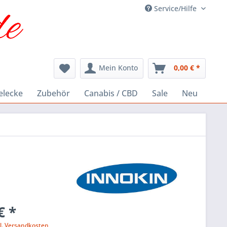
Service/Hilfe
Mein Konto
0,00 € *
elecke
Zubehör
Canabis / CBD
Sale
Neu
€ *
l. Versandkosten