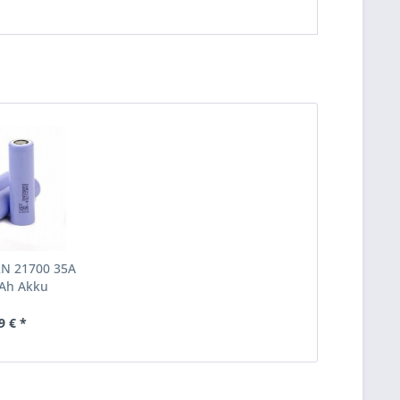
N 21700 35A
Ah Akku
9 € *