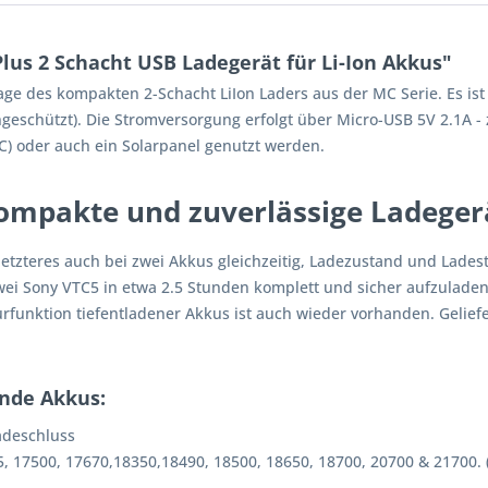
lus 2 Schacht USB Ladegerät für Li-Ion Akkus"
ge des kompakten 2-Schacht LiIon Laders aus der MC Serie. Es ist 
ungeschützt). Die Stromversorgung erfolgt über Micro-USB 5V 2.1A 
PC) oder auch ein Solarpanel genutzt werden.
kompakte und zuverlässige Ladeger
 letzteres auch bei zwei Akkus gleichzeitig, Ladezustand und Lad
wei Sony VTC5 in etwa 2.5 Stunden komplett und sicher aufzuladen
unktion tiefentladener Akkus ist auch wieder vorhanden. Geliefer
ende Akkus:
Ladeschluss
, 17500, 17670,18350,18490, 18500, 18650, 18700, 20700 & 21700.