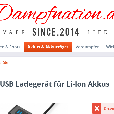
en & Shots
Akkus & Akkuträger
Verdampfer
Wic
eräte
 USB Ladegerät für Li-Ion Akkus
Dieser