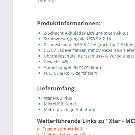
Produktinformationen:
2-Schacht Akkulader Lithium-Ionen Akkus
Stromversorgung via USB 5V 2.1A
2 Ladeströme: 0,5A & 1.0A (auch für 2 Akkus g
CC/CV Ladeverfahren mit 0V Reparatur tiefe
Überladeschutz, Kurzschluss- & Verpolun
Gewicht: 48g
Abmessungen 96*47*26mm
FCC, CE & RoHS zertifiziert
Lieferumfang:
Xtar MC2 Plus
MicroUSB Kabel
Mehrsprachige Anleitung
Weiterführende Links zu "Xtar - MC2
Fragen zum Artikel?
Weitere Artikel von Xtar