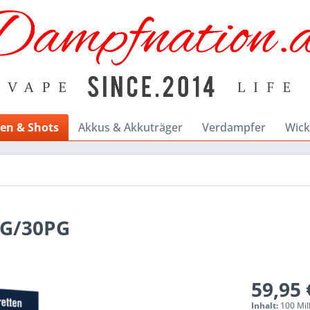
en & Shots
Akkus & Akkuträger
Verdampfer
Wick
VG/30PG
59,95 
Inhalt:
100 Mill