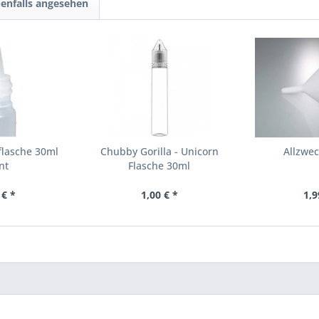
enfalls angesehen
flasche 30ml
Chubby Gorilla - Unicorn
Allzwec
nt
Flasche 30ml
 € *
1,00 € *
1,9