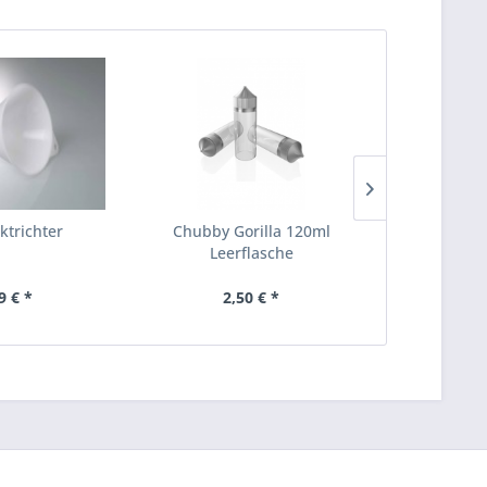
ktrichter
Chubby Gorilla 120ml
UWell
Leerflasche
Verda
9 € *
2,50 € *
3,