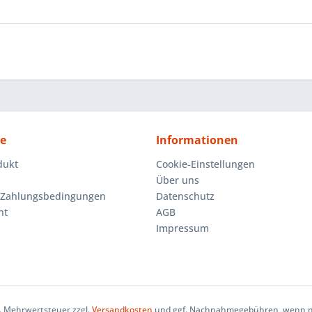
ce
Informationen
dukt
Cookie-Einstellungen
Über uns
 Zahlungsbedingungen
Datenschutz
ht
AGB
Impressum
zl. Mehrwertsteuer zzgl.
Versandkosten
und ggf. Nachnahmegebühren, wenn ni