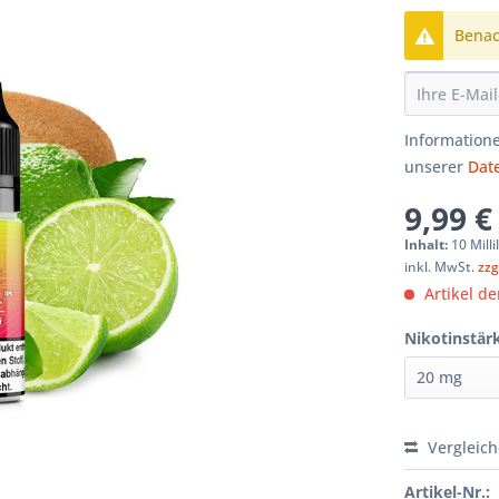
Benach
Informatione
unserer
Dat
9,99 €
Inhalt:
10 Milli
inkl. MwSt.
zzg
Artikel der
Nikotinstär
Vergleic
Artikel-Nr.: