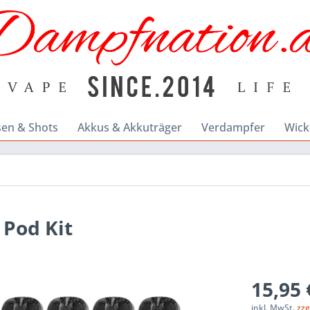
sen & Shots
Akkus & Akkuträger
Verdampfer
Wick
 Pod Kit
15,95 
inkl. MwSt.
zzg