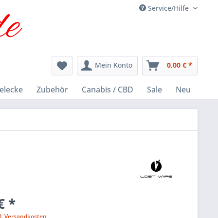
Service/Hilfe
Mein Konto
0,00 € *
elecke
Zubehör
Canabis / CBD
Sale
Neu
€ *
l. Versandkosten