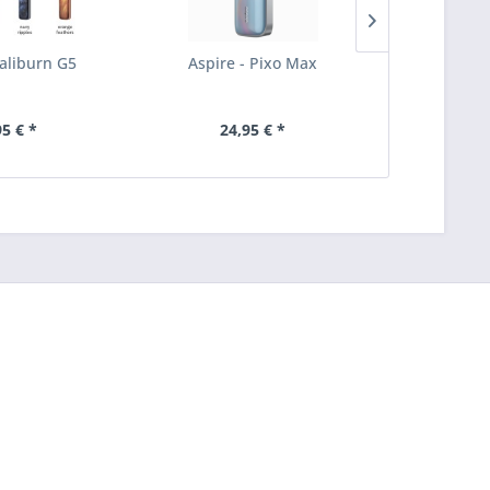
Caliburn G5
Aspire - Pixo Max
Geekvape
95 € *
24,95 € *
29