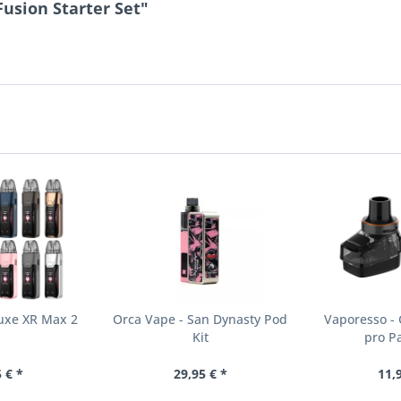
usion Starter Set"
Luxe XR Max 2
Orca Vape - San Dynasty Pod
Vaporesso - 
Kit
pro P
 € *
29,95 € *
11,