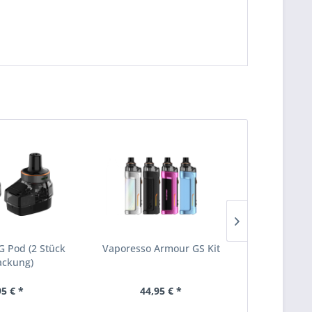
G Pod (2 Stück
Vaporesso Armour GS Kit
Vova
ackung)
95 € *
44,95 € *
32