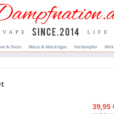
sen & Shots
Akkus & Akkuträger
Verdampfer
Wick
et
39,95 