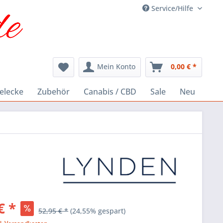
Service/Hilfe
Mein Konto
0,00 € *
elecke
Zubehör
Canabis / CBD
Sale
Neu
€ *
52,95 € *
(24,55% gespart)