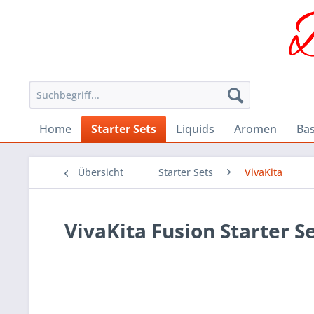
Home
Starter Sets
Liquids
Aromen
Ba
Übersicht
Starter Sets
VivaKita
VivaKita Fusion Starter S