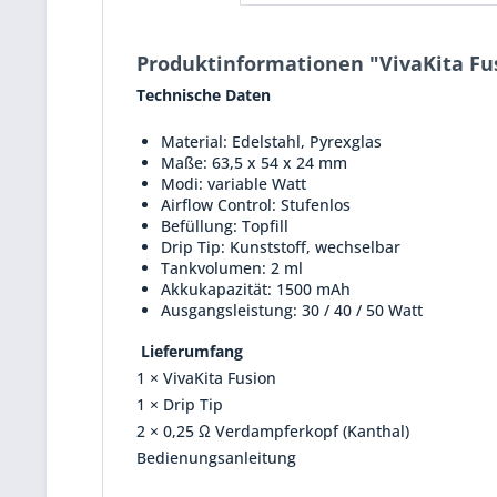
Produktinformationen "VivaKita Fus
Technische Daten
Material: Edelstahl, Pyrexglas
Maße: 63,5 x 54 x 24 mm
Modi: variable Watt
Airflow Control: Stufenlos
Befüllung: Topfill
Drip Tip: Kunststoff, wechselbar
Tankvolumen: 2 ml
Akkukapazität: 1500 mAh
Ausgangsleistung: 30 / 40 / 50 Watt
Lieferumfang
1 × VivaKita Fusion
1 × Drip Tip
2 × 0,25 Ω Verdampferkopf (Kanthal)
Bedienungsanleitung