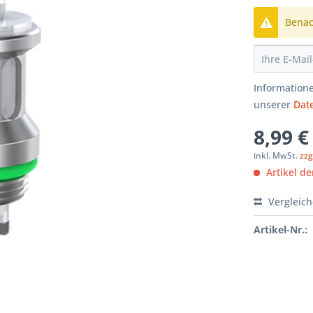
Benach
Informatione
unserer
Dat
8,99 €
inkl. MwSt.
zzg
Artikel der
Vergleic
Artikel-Nr.: