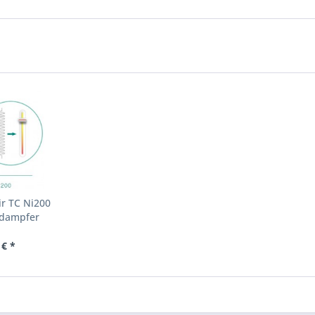
ir TC Ni200
rdampfer
 € *