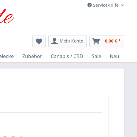
Service/Hilfe
Mein Konto
0,00 € *
elecke
Zubehör
Canabis / CBD
Sale
Neu