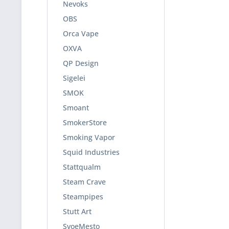
Nevoks
OBS
Orca Vape
OXVA
QP Design
Sigelei
SMOK
Smoant
SmokerStore
Smoking Vapor
Squid Industries
Stattqualm
Steam Crave
Steampipes
Stutt Art
SvoeMesto