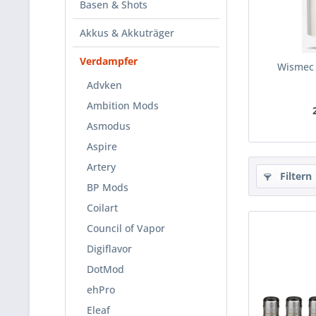
Basen & Shots
Akkus & Akkuträger
Verdampfer
Wismec 
Advken
Ambition Mods
Asmodus
Aspire
Artery
Filtern
BP Mods
Coilart
Council of Vapor
Digiflavor
DotMod
ehPro
Eleaf