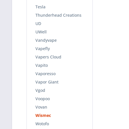
Tesla
Thunderhead Creations
UD
UWell
Vandyvape
Vapefly
Vapers Cloud
Vapito
Vaporesso
Vapor Giant
Vgod
Voopoo
Vovan
Wismec
Wotofo