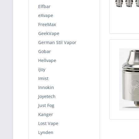
Elfbar
eXvape
FreeMax
GeekVape
German Stil Vapor
Gobar
Hellvape
iJoy
Imist
Innokin
Joyetech
Just Fog
Kanger
Lost Vape
Lynden