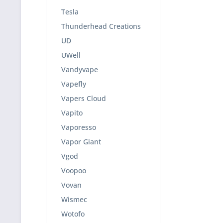
Tesla
Thunderhead Creations
UD
UWell
Vandyvape
Vapefly
Vapers Cloud
Vapito
Vaporesso
Vapor Giant
Vgod
Voopoo
Vovan
Wismec
Wotofo