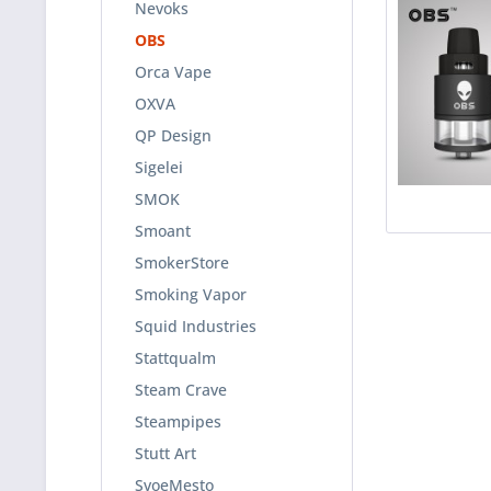
Nevoks
OBS
Orca Vape
OXVA
QP Design
Sigelei
SMOK
Smoant
SmokerStore
Smoking Vapor
Squid Industries
Stattqualm
Steam Crave
Steampipes
Stutt Art
SvoeMesto