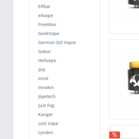
Elfbar
eXvape
FreeMax
GeekVape
German Stil Vapor
Gobar
Hellvape
iJoy
Imist
Innokin
Joyetech
Just Fog
Kanger
Lost Vape
Lynden