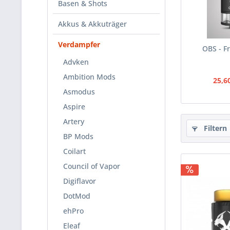
Basen & Shots
Akkus & Akkuträger
Verdampfer
OBS - F
Advken
Ambition Mods
25,6
Asmodus
Aspire
Artery
Filtern
BP Mods
Coilart
Council of Vapor
Digiflavor
DotMod
ehPro
Eleaf