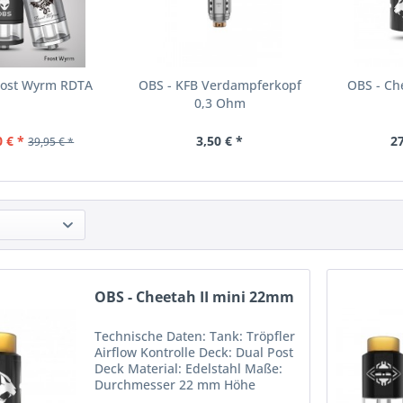
rost Wyrm RDTA
OBS - KFB Verdampferkopf
OBS - Ch
0,3 Ohm
0 € *
3,50 € *
27
39,95 € *
OBS - Cheetah II mini 22mm
Technische Daten: Tank: Tröpfler
Airflow Kontrolle Deck: Dual Post
Deck Material: Edelstahl Maße:
Durchmesser 22 mm Höhe
35,5 mm Bei den Farben