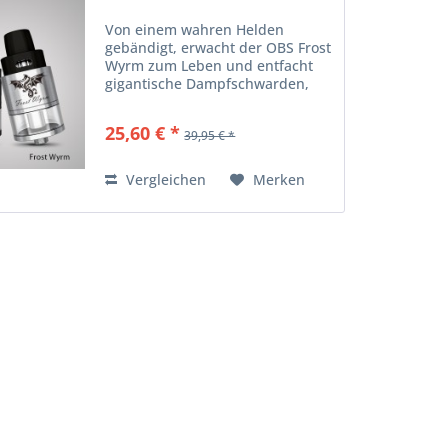
Von einem wahren Helden
gebändigt, erwacht der OBS Frost
Wyrm zum Leben und entfacht
gigantische Dampfschwarden,
die selbst die mächstigsten
Fabelwesen vor Angst erzittern
25,60 € *
39,95 € *
lassen. Produktdetails
Fassungsvermögen: 3,3 ml
Produktmaterial:...
Vergleichen
Merken