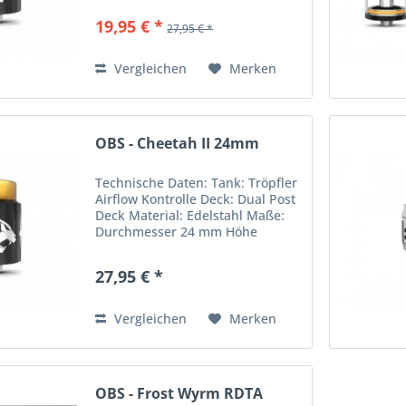
multicolor, matt gold und rose
19,95 € *
27,95 € *
gold handelt es sich um eine
Limited Edition.
Vergleichen
Merken
OBS - Cheetah II 24mm
Technische Daten: Tank: Tröpfler
Airflow Kontrolle Deck: Dual Post
Deck Material: Edelstahl Maße:
Durchmesser 24 mm Höhe
34,2 mm Bei den Farben
multicolor, matt gold und rose
27,95 € *
gold handelt es sich um eine
Limited Edition.
Vergleichen
Merken
OBS - Frost Wyrm RDTA