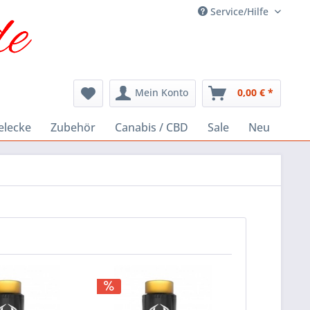
Service/Hilfe
Mein Konto
0,00 € *
elecke
Zubehör
Canabis / CBD
Sale
Neu